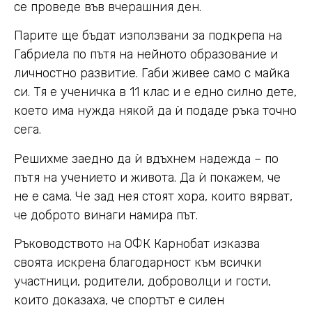
се проведе във вчерашния ден.
Парите ще бъдат използвани за подкрепа на
Габриела по пътя на нейното образование и
личностно развитие. Габи живее само с майка
си. Тя е ученичка в 11 клас и е едно силно дете,
което има нужда някой да ѝ подаде ръка точно
сега.
Решихме заедно да ѝ вдъхнем надежда – по
пътя на учението и живота. Да ѝ покажем, че
не е сама. Че зад нея стоят хора, които вярват,
че доброто винаги намира път.
Ръководството на ОФК Карнобат изказва
своята искрена благодарност към всички
участници, родители, доброволци и гости,
които доказаха, че спортът е силен