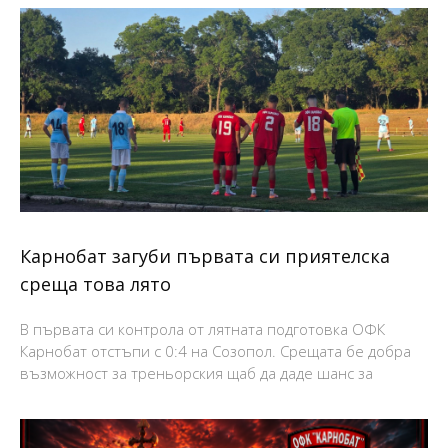
Карнобат загуби първата си приятелска
среща това лято
В първата си контрола от лятната подготовка ОФК
Карнобат отстъпи с 0:4 на Созопол. Срещата бе добра
възможност за треньорския щаб да даде шанс за