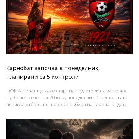
Карнобат започва в понеделник,
планирани са 5 контроли
ОФК Канобат ще даде старт на подготовката за новия
футболен сезон на 20 юли, понеделник. След кратката
почивка отборът отново се събира на терена, където