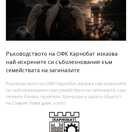
Ръководството на ОФК Карнобат изказва
най-искрените си съболезнования към
семействата на загиналите
Ръководството на ОФК Карнобат изказва най-искрените
си съболезнования към семействата на загиналите, към
техните близки, приятели, треньори и цялата общност
на Славия. Няма думи, които