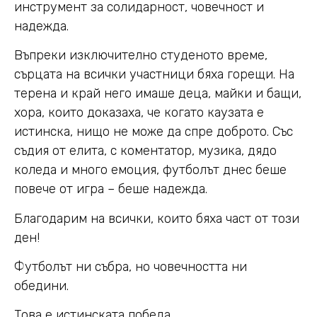
инструмент за солидарност, човечност и
надежда.
Въпреки изключително студеното време,
сърцата на всички участници бяха горещи. На
терена и край него имаше деца, майки и бащи,
хора, които доказаха, че когато каузата е
истинска, нищо не може да спре доброто. Със
съдия от елита, с коментатор, музика, дядо
коледа и много емоция, футболът днес беше
повече от игра – беше надежда.
Благодарим на всички, които бяха част от този
ден!
Футболът ни събра, но човечността ни
обедини.
Това е истинската победа.