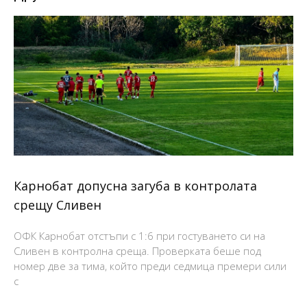
Карнобат допусна загуба в контролата
срещу Сливен
ОФК Карнобат отстъпи с 1:6 при гостуването си на
Сливен в контролна среща. Проверката беше под
номер две за тима, който преди седмица премери сили
с