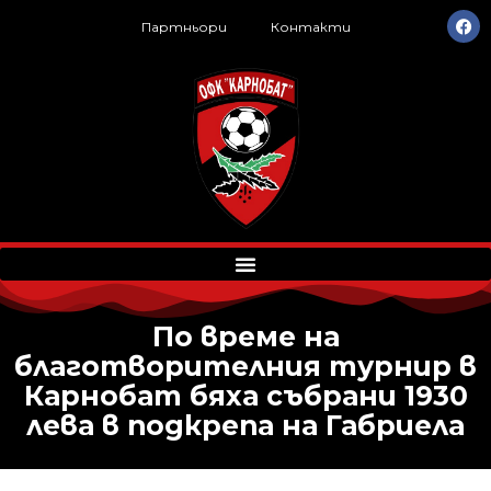
Партньори
Контакти
По време на
благотворителния турнир в
Карнобат бяха събрани 1930
лева в подкрепа на Габриела