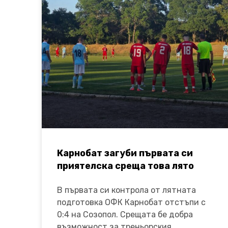
Карнобат загуби първата си
приятелска среща това лято
В първата си контрола от лятната
подготовка ОФК Карнобат отстъпи с
0:4 на Созопол. Срещата бе добра
възможност за треньорския