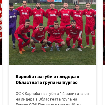
Карнобат загуби от лидера в
Областната група на Бургас
ОФК Карнобат загуби с 1:4 визитата си
на лидера в Областната група на
Бургас ОФК Поморие в мач от 19-ия