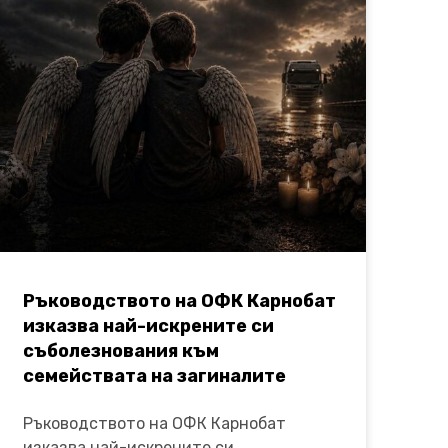
Ръководството на ОФК Карнобат
изказва най-искрените си
съболезнования към
семействата на загиналите
Ръководството на ОФК Карнобат
изказва най-искрените си