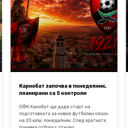
Карнобат започва в понеделник,
планирани са 5 контроли
ОФК Канобат ще даде старт на
подготовката за новия футболен сезон
на 20 юли, понеделник. След кратката
почивка отборът отново