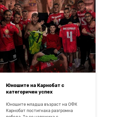
Юношите на Карнобат с
категоричен успех
Юношите младша възраст на ОФК
Карнобат постигнаха разгромна
победа. Те се наложиха с