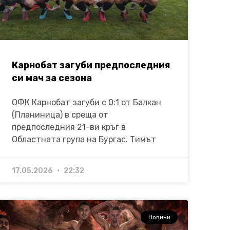
Карнобат загуби предпоследния
си мач за сезона
ОФК Карнобат загуби с 0:1 от Балкан
(Планиница) в среща от
предпоследния 21-ви кръг в
Областната група на Бургас. Тимът
17.05.2026
22:32
Новини