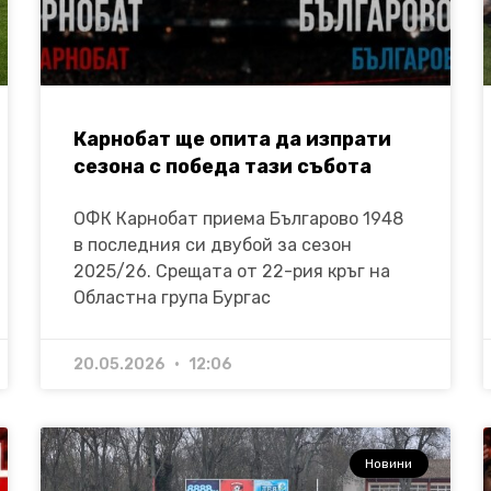
Карнобат ще опита да изпрати
сезона с победа тази събота
ОФК Карнобат приема Българово 1948
в последния си двубой за сезон
2025/26. Срещата от 22-рия кръг на
Областна група Бургас
20.05.2026
12:06
Новини