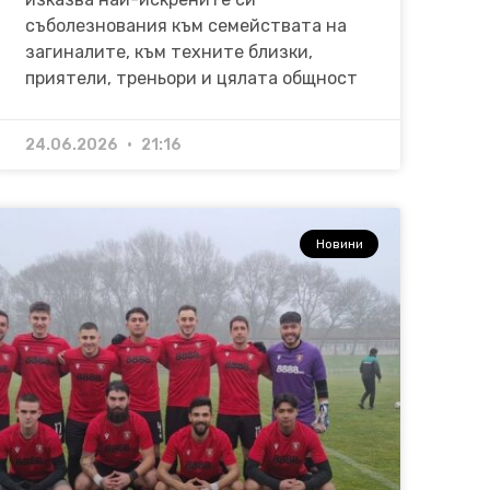
съболезнования към семействата на
загиналите, към техните близки,
приятели, треньори и цялата общност
24.06.2026
21:16
Новини