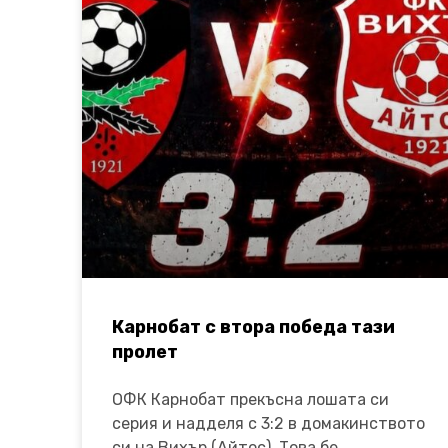
Карнобат с втора победа тази
пролет
ОФК Карнобат прекъсна лошата си
серия и надделя с 3:2 в домакинството
си на Вихър (Айтос). Това бе