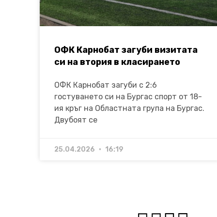
ОФК Карнобат загуби визитата
си на втория в класирането
ОФК Карнобат загуби с 2:6
гостуването си на Бургас спорт от 18-
ия кръг на Областната група на Бургас.
Двубоят се
25.04.2026
16:19