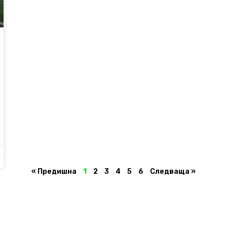
« Предишна
1
2
3
4
5
6
Следваща »