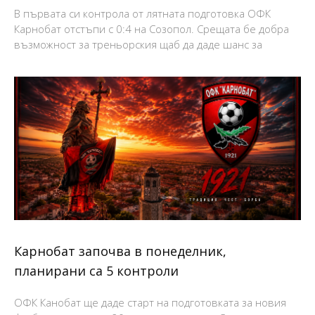
В първата си контрола от лятната подготовка ОФК
Карнобат отстъпи с 0:4 на Созопол. Срещата бе добра
възможност за треньорския щаб да даде шанс за
Карнобат започва в понеделник,
планирани са 5 контроли
ОФК Канобат ще даде старт на подготовката за новия