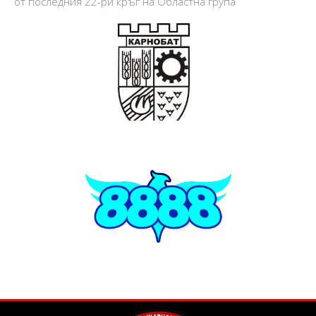
от последния 22-ри кръг на Областна група