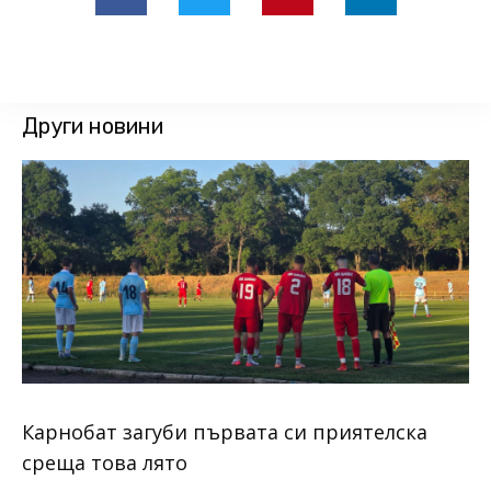
Други новини
Карнобат загуби първата си приятелска
среща това лято