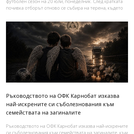
футболен сезон на 20 юли, понеделник. След кратката
почивка отборът отново се събира на терена, където
Ръководството на ОФК Карнобат изказва
най-искрените си съболезнования към
семействата на загиналите
Ръководството на ОФК Карнобат изказва най-искрените
си съболезнования към семействата на загиналите, към