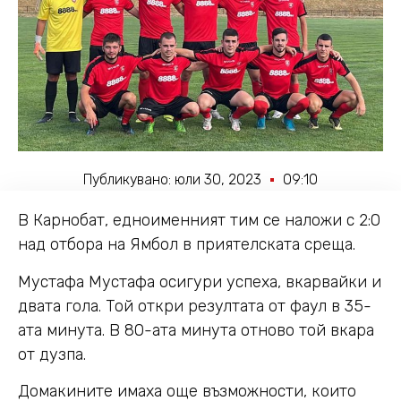
Публикувано:
юли 30, 2023
09:10
В Карнобат, едноименният тим се наложи с 2:0
над отбора на Ямбол в приятелската среща.
Мустафа Мустафа осигури успеха, вкарвайки и
двата гола. Той откри резултата от фаул в 35-
ата минута. В 80-ата минута отново той вкара
от дузпа.
Домакините имаха още възможности, които