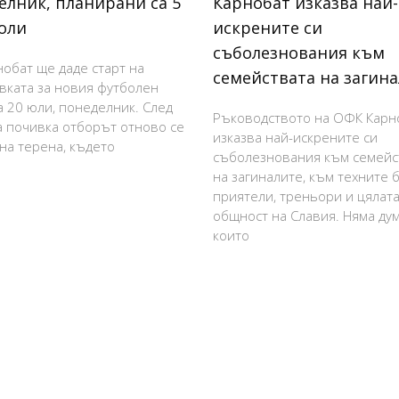
елник, планирани са 5
Карнобат изказва най-
оли
искрените си
съболезнования към
обат ще даде старт на
семействата на загин
вката за новия футболен
а 20 юли, понеделник. След
Ръководството на ОФК Карн
а почивка отборът отново се
изказва най-искрените си
на терена, където
съболезнования към семейс
на загиналите, към техните б
приятели, треньори и цялат
общност на Славия. Няма дум
които