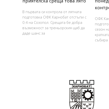
приятелска среща това лято
понед
контр
В първата си контрола от лятната
подготовка ОФК Карнобат отстъпи с
ОФК Кан
0:4 на Созопол. Срещата бе добра
подгото
възможност за треньорския щаб да
сезон н
даде шанс за
краткат
събира 