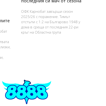
последния си мач от сезона
ОФК Карнобат завърши сезон
2025/26 с поражение. Тимът
алите
отстъпи с 1:2 на Българово 1948 у
дома в среща от последния 22-ри
обат
кръг на Областна група
твата
лизки,
а
и,