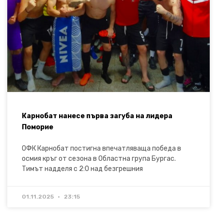
Карнобат нанесе първа загуба на лидера
Поморие
ОФК Карнобат постигна впечатляваща победа в
осмия кръг от сезона в Областна група Бургас.
Тимът надделя с 2:0 над безгрешния
01.11.2025
23:15