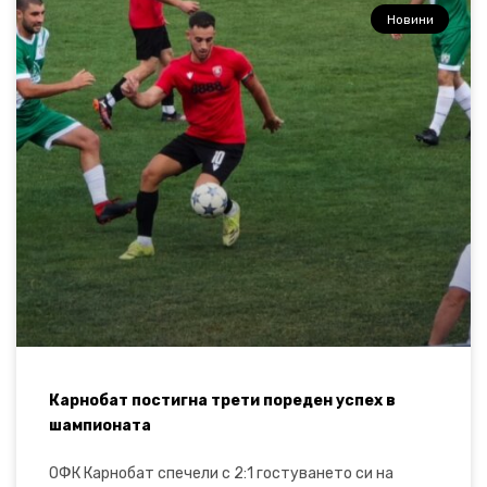
Новини
Карнобат постигна трети пореден успех в
шампионата
ОФК Карнобат спечели с 2:1 гостуването си на