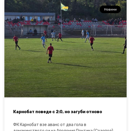
Новини
Карнобат поведе с 2:0, но загуби отново
ФК Карнобат взе аванс от два гола в
домакинството си на Аполония Понтика (Созопол)