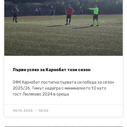
Първи успех за Карнобат този сезон
ОФК Карнобат постигна първата си победа за сезон
2025/26. Тимът надигра с минималното 1:0 като
гост Люляково 2024 в среща
05.10.2025
18:02