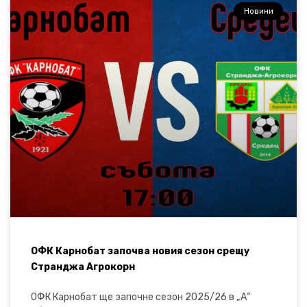
Новини
ОФК Карнобат започва новия сезон срещу
Странджа Агрокорн
ОФК Карнобат ще започне сезон 2025/26 в „А“