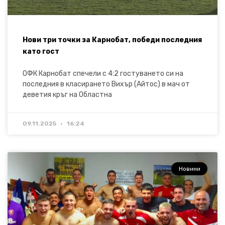
Нови три точки за Карнобат, победи последния
като гост
ОФК Карнобат спечели с 4:2 гостуването си на
последния в класирането Вихър (Айтос) в мач от
деветия кръг на Областна
09.11.2025
16:24
Новини